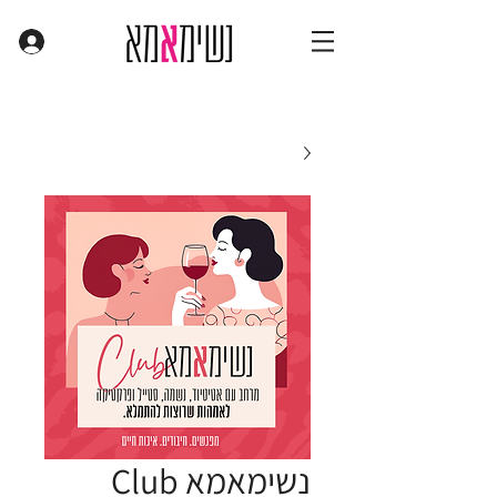
נשימאמא Club