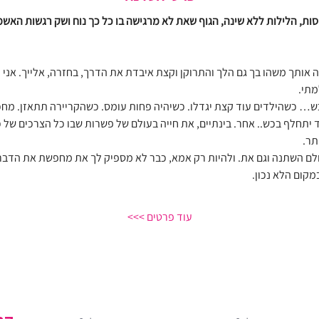
ביסות, הלילות ללא שינה, הגוף שאת לא מרגישה בו כל כך נוח ושק רגשות האש
ותך משהו בך גם הלך והתרוקן וקצת איבדת את הדרך, בחזרה, אלייך. אני יוד
מתי.
ש… כשהילדים עוד קצת יגדלו. כשיהיה פחות עומס. כשהקריירה תתאזן. מחכה
יד יתחלף בכש.. אחר. בינתיים, את חייה בעולם של פשרות שבו כל הצרכים של
תר.
ם השתנה וגם את. ולהיות רק אמא, כבר לא מספיק לך את מחפשת את הדבר ה
קום הלא נכון.
עוד פרטים >>>
רוצה לדעת מה חדש לפני כולן?
אעדכן אותך בתוכן ייחודי, בהטבות וכשסדנאות חדשות נפתחות