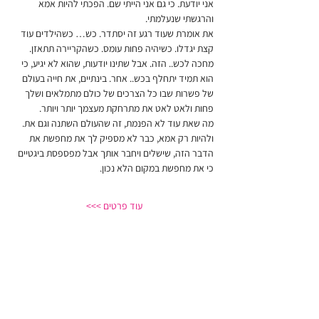
אני יודעת. כי גם אני הייתי שם. הפכתי להיות אמא 
והרגשתי שנעלמתי.
את אומרת שעוד רגע זה יסתדר. כש… כשהילדים עוד 
קצת יגדלו. כשיהיה פחות עומס. כשהקריירה תתאזן. 
מחכה לכש.. הזה. אבל שתינו יודעות, שהוא לא יגיע, כי 
הוא תמיד יתחלף בכש.. אחר. בינתיים, את חייה בעולם 
של פשרות שבו כל הצרכים של כולם מתמלאים ושלך 
פחות ולאט לאט את מתרחקת מעצמך יותר ויותר.
מה שאת עוד לא הפנמת, זה שהעולם השתנה וגם את. 
ולהיות רק אמא, כבר לא מספיק לך את מחפשת את 
הדבר הזה, שישלים ויחבר אותך אבל מפספסת ביגטיים 
כי את מחפשת במקום הלא נכון.
עוד פרטים >>>
רוצה לדעת מה חדש לפני כולן?
אעדכן אותך בתוכן ייחודי, בהטבות וכשסדנאות חדשות
נפתחות
הצטרפי