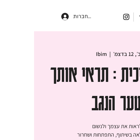
התחברות
1 בדצמ׳
  |  
Ibim
כית : תראי אותך
ער הנגב