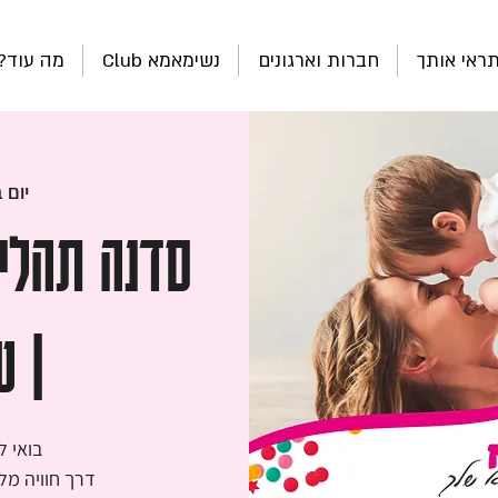
ראי אותך
חברות וארגונים
נשימאמא Club
מה עוד?
יום ב׳, 2
סדנה תהלי
| ש