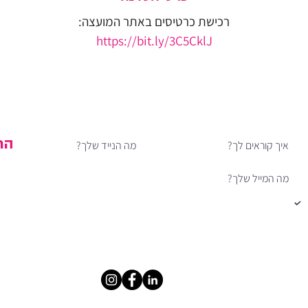
רכישת כרטיסים באתר המועצה:
https://bit.ly/3C5CklJ
רוצה לדעת מה חדש לפני כולן?
אעדכן אותך בתוכן ייחודי, בהטבות וכשסדנאות חדשות נפתחות
הר
אני מאשר/ת הרשמה לדיוור
0504448311 |
SOFIT.AIZENBERG@GMAIL.COM