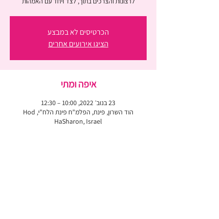
לרצונות והצרכים בתוך, לצד ויחד עם האמהות
הכרטיסים לא במבצע
הציגו אירועים אחרים
איפה ומתי
23 בנוב׳ 2022, 10:00 – 12:30
הוד השרון, פינת, הפלמ"ח פינת הלח"י, Hod
HaSharon, Israel
רוצה לדעת מה חדש לפני כולן?
אעדכן אותך בתוכן ייחודי, בהטבות וכשסדנאות חדשות
נפתחות
הצטרפי
לניוזלטר