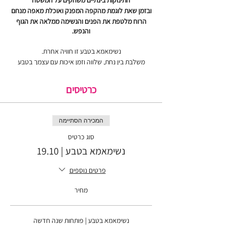
התינוקות בינתיים משחקים על המשטח
ובזמן שאת לוגמת מהקפה המפנק ואוכלת מאפה מנחם
הרוח מלטפת את הפנים והנשימה ממלאה את הגוף
והנפש.
נשימאמא בטבע זו חוויה אחרת.
משלבת בין נחת, שלווה וזמן איכות עם עצמך בטבע
לבין התבוננות פנימית ושיח מרתק על המקום שלי בתוך
האמהות.
כרטיסים
את לא רק אמא. את גם את.
יש לך צרכים, שאיפות, חלומות אתגרים ורצון לפרוץ את
המכירה הסתיימה
שגרת החיתולים וההרדמות ולחיות עם תשוקה ליום יום.
סוג כרטיס
אבל השגרה שוחקת, רגשות האשמה מציפים, החברה
נשימאמא בטבע | 19.10
מצפה
ואין זמן או אנרגיות למצוא רגע
לראות את עצמך
,
פרטים נוספים
להקשיב למה שאת באמת רוצה
ובכלל, מה את רוצה? 😆
מחיר
בואי לחוויה מיוחדת בטבע
לנשום, להתמלא ולפגוש אותך (וגם אמהות מהממות
נשימאמא בטבע | פותחות שנה חדשה
כמוך).