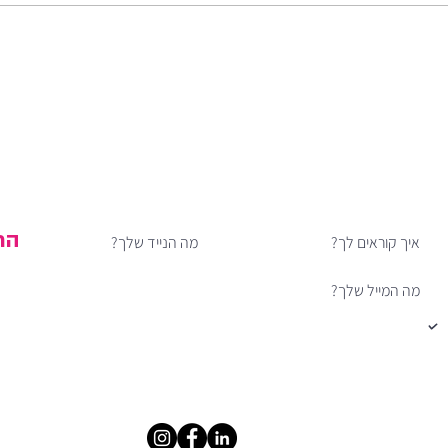
רוצה לדעת מה חדש לפני כולן?
אעדכן אותך בתוכן ייחודי, בהטבות וכשסדנאות חדשות נפתחות
הר
אני מאשר/ת הרשמה לדיוור
0504448311 |
SOFIT.AIZENBERG@GMAIL.COM