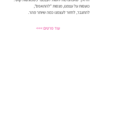
כועסות על עצמנו, מנסות "להתאפס", 
להתגבר, לחזור לעצמנו כמה שיותר מהר. 
עוד פרטים >>>
רוצה לדעת מה חדש לפני כולן?
אעדכן אותך בתוכן ייחודי, בהטבות וכשסדנאות חדשות
נפתחות
הצטרפי
לניוזלטר
אני מאשר/ת הרשמה לדיוור