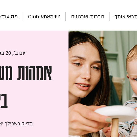
ראי אותך
חברות וארגונים
נשימאמא Club
מה עוד?
יום ב׳, 20 בפבר׳
אמהות משנ
בא