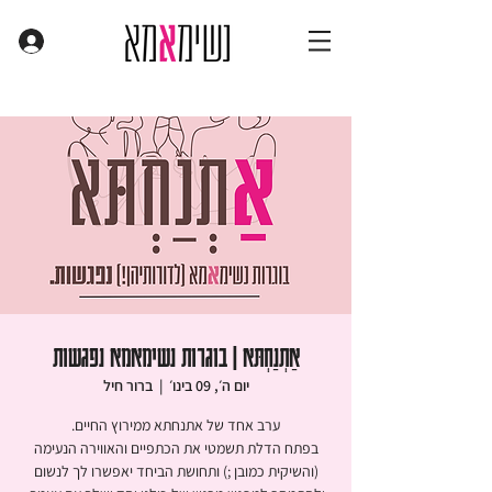
אַתְנַחְתּא | בוגרות נשימאמא נפגשות
יום ה׳, 09 בינו׳
  |  
ברור חיל
בפתח הדלת תשמטי את הכתפיים והאווירה הנעימה
(והשיקית כמובן ;) ותחושת הביחד יאפשרו לך לנשום