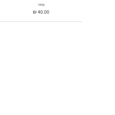
מחיר
רוצה לדעת מה חדש לפני כולן?
אעדכן אותך בתוכן ייחודי, בהטבות וכשסדנאות חדשות
נפתחות
הצטרפי
לניוזלטר
אני מאשר/ת הרשמה לדיוור