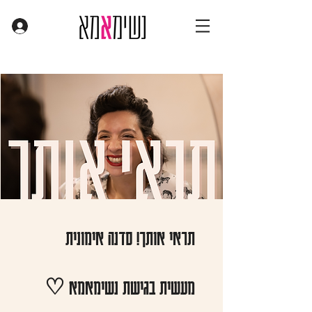
תראי אותך! סדנה אימונית
מעשית בגישת נשימאמא ♡