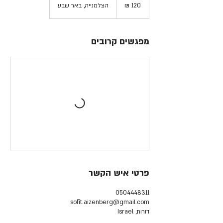
שקלים
הצלמנייה, באר שבע
חדשים
מפגשים קרובים
פרטי איש הקשר
0504448311
sofit.aizenberg@gmail.com
דורות, Israel