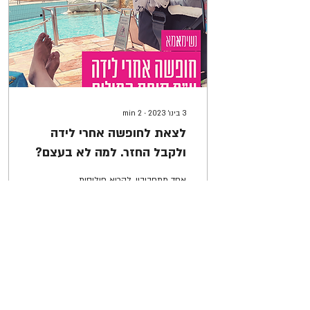
3 בינו׳ 2023
∙
2
min
לצאת לחופשה אחרי לידה
ולקבל החזר. למה לא בעצם?
אחד מתחביביי, לקרוא פוליסות
וביטוחים ולהבין איפה ואיך ניתן
לקבל החזרים על שירותים שאני
צורכת ביום יום ועל כאלו שלא
ואהיה נחמד שאתחיל...
0
5238