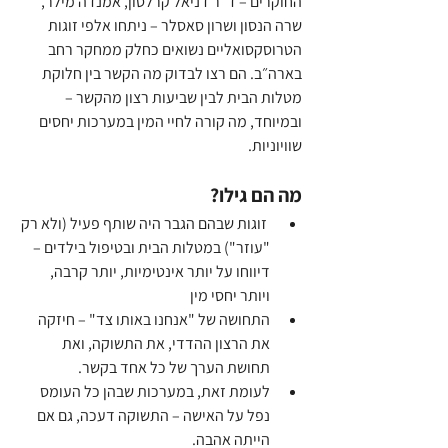
החוקרים – ד"ר דניאל קרלסון, אמנדה מילר, 
שרה הנסון ושרון סאסלר – ניתחו אלפי זוגות 
הטרוסקסואליים נשואים כחלק ממחקר רחב 
בארה״ב. הם רצו לבדוק מה הקשר בין חלוקת 
מטלות הבית לבין שביעות רצון מהקשר – 
ובמיוחד, מה קורה לחיי המין במערכות יחסים 
שוויוניות.
מה הם גילו?
 זוגות שבהם הגבר היה שותף פעיל (ולא רק 
"עוזר") במטלות הבית ובטיפול בילדים – 
דיווחו על יותר אינטימיות, יותר קרבה, 
ויותר יחסי מין
התחושה של "אנחנו באותו צד" – חיזקה 
את הרצון ההדדי, את התשוקה, ואת 
תחושת הערך של כל אחד בקשר. 
לעומת זאת, במערכות שבהן כל העומס 
נפל על האישה – התשוקה דעכה, גם אם 
הייתה אהבה.